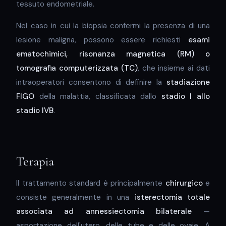
tessuto endometriale.
Nel caso in cui la biopsia confermi la presenza di una
lesione maligna, possono essere richiesti
esami
ematochimici, risonanza magnetica (RM) o
tomografia computerizzata (TC)
, che insieme ai dati
intraoperatori consentono di definire la
stadiazione
FIGO
della malattia, classificata dallo
stadio I allo
stadio IVB
.
Terapia
Il trattamento standard è principalmente
chirurgico
e
consiste generalmente in una
isterectomia totale
associata ad annessiectomia bilaterale
—
asportazione dell'utero, delle tube e delle ovaie. A