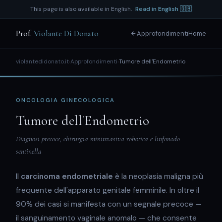
This page is also available in English.
Read in English 🇬🇧
Prof.
Violante Di Donato
Approfondimenti
Home
violantedidonato.it
›
Approfondimenti
›
Tumore dell'Endometrio
ONCOLOGIA GINECOLOGICA
Tumore dell'Endometrio
Diagnosi precoce, chirurgia mininvasiva robotica e linfonodo
sentinella
Il
carcinoma endometriale
è la neoplasia maligna più
frequente dell'apparato genitale femminile. In oltre il
90% dei casi si manifesta con un segnale precoce —
il sanguinamento vaginale anomalo — che consente