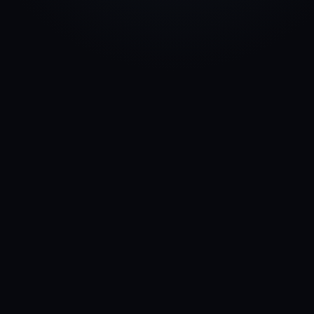
IT
EN
🇮🇹
🇬🇧
|