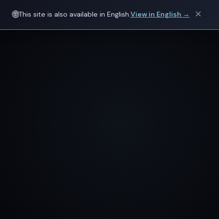
🌐
✕
This site is also available in English.
View in English →
Prof.
Violante Di Donato