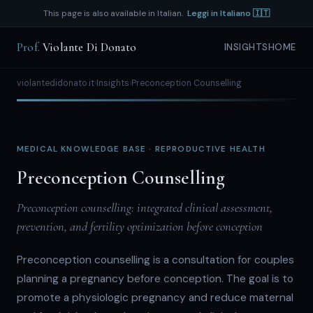
This page is also available in Italian.
Leggi in Italiano 🇮🇹
Prof.
Violante Di Donato
INSIGHTS
HOME
violantedidonato.it
›
Insights
›
Preconception Counselling
MEDICAL KNOWLEDGE BASE · REPRODUCTIVE HEALTH
Preconception Counselling
Preconception counselling: integrated clinical assessment,
prevention, and fertility optimization before conception
Preconception counselling is a consultation for couples
planning a pregnancy before conception. The goal is to
promote a physiologic pregnancy and reduce maternal