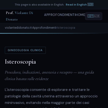
This page is also available in English.
Read in English 🇬🇧
Prof.
Violante Di
APPROFONDIMENTI
HOME
🇬🇧
🇮🇹
Donato
violantedidonato.it
›
Approfondimenti
›
Isteroscopia
GINECOLOGIA CLINICA
Isteroscopia
Procedura, indicazioni, anestesia e recupero — una guida
clinica basata sulle evidenze
L'isteroscopia consente di esplorare e trattare le
patologie della cavità uterina attraverso un approccio
mininvasivo, evitando nella maggior parte dei casi