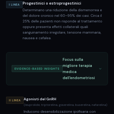
Progestinici o estroprogestinici
I LINEA
Determinano una riduzione della dismenorrea e
del dolore cronico nel 60–95% dei casi. Circa il
25% delle pazienti non risponde al trattamento
oppure presenta effetti collaterali quali
sanguinamento irregolare, tensione mammaria,
nausea e cefalea.
Focus sulla
migliore terapia
EVIDENCE-BASED INSIGHTS
medica
dell'endometriosi
Agonisti del GnRH
II LINEA
(leuprolide, triptorelina, goserelina, buserelina, nafarelina)
Inducono desensibilizzazione ipofisaria con